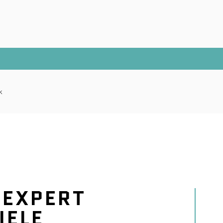
k
-EXPERT
IELE