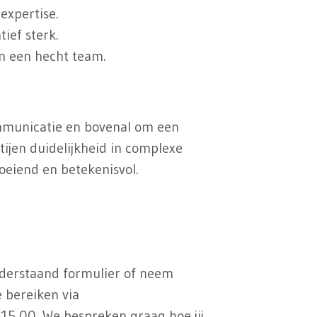
expertise.
ief sterk.
in een hecht team.
ommunicatie en bovenal om een
tijen duidelijkheid in complexe
oeiend en betekenisvol.
 onderstaand formulier of neem
e bereiken via
 15 00
. We bespreken graag hoe jij