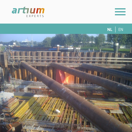
NL
EN